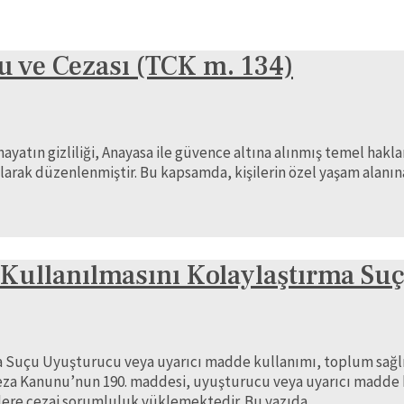
çu ve Cezası (TCK m. 134)
 hayatın gizliliği, Anayasa ile güvence altına alınmış temel hak
uç olarak düzenlenmiştir. Bu kapsamda, kişilerin özel yaşam al
Kullanılmasını Kolaylaştırma Su
 Suçu Uyuşturucu veya uyarıcı madde kullanımı, toplum sağlı
rk Ceza Kanunu’nun 190. maddesi, uyuşturucu veya uyarıcı madde
şilere cezai sorumluluk yüklemektedir. Bu yazıda …