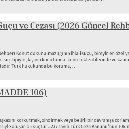
Suçu ve Cezası (2026 Güncel Rehb
ehber) Konut dokunulmazlığının ihlali suçu, bireyin en özel y
suç tipiyle, kişinin konutunda, konut eklentilerinde ve kanun
aktadır. Türk hukukunda bu koruma, …
MADDE 106)
asını korkutmak, sindirmek veya belirli bir davranışa zorlamak
irmesiyle oluşan bir suçtur. 5237 sayılı Türk Ceza Kanunu’nun 