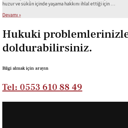
huzur ve sükûn içinde yaşama hakkını ihlal ettiği için …
TEHDİT
Devamı »
SUÇU
VE
Hukuki problemlerinizle i
CEZASI
(TCK
doldurabilirsiniz.
MADDE
106)
Bilgi almak için arayın
Tel: 0553 610 88 49