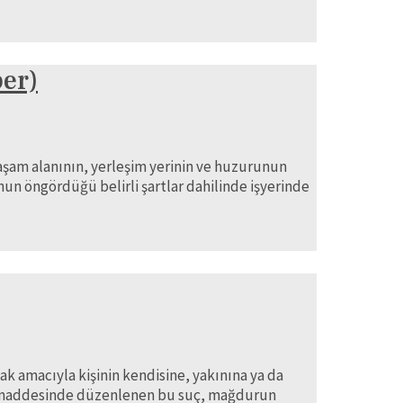
er)
aşam alanının, yerleşim yerinin ve huzurunun
un öngördüğü belirli şartlar dahilinde işyerinde
 amacıyla kişinin kendisine, yakınına ya da
106. maddesinde düzenlenen bu suç, mağdurun