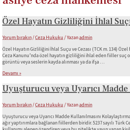
asliye ceza mahkemesi
Özel Hayatın Gizliliğini İhlal Su
Yorum bırakın
/
Ceza Hukuku
/ Yazan
admin
Özel Hayatın Gizliliğini İhlal Suçu ve Cezası (TCK m. 134) Özel
Ceza Kanunu’nda özel hayatın gizliliğini ihlal eden fiiller s
görüntü veya seslerin kayda alınması ya da ifşa …
Özel
Devamı »
Hayatın
Gizliliğini
Uyuşturucu veya Uyarıcı Madde 
İhlal
Suçu
Yorum bırakın
/
Ceza Hukuku
/ Yazan
admin
ve
Cezası
Uyuşturucu veya Uyarıcı Madde Kullanılmasını Kolaylaştırma
(TCK
ağır yaptırımlara bağlanan fiillerden biridir. 5237 sayılı Tü
m.
kullanımı alenen özendiren veya bu nitelikte yayın yapan ki