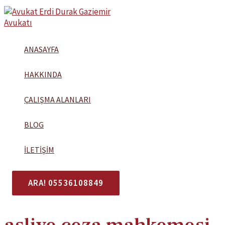
İçeriğe
atla
ANASAYFA
HAKKINDA
ÇALIŞMA ALANLARI
BLOG
İLETIŞIM
ARA! 05536108849