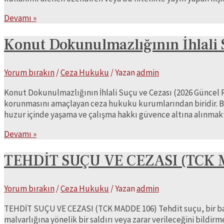
134)
Uyuşturucu
Devamı »
veya
Uyarıcı
Konut Dokunulmazlığının İhlali 
Madde
Kullanılmasını
Yorum bırakın
/
Ceza Hukuku
/ Yazan
admin
Kolaylaştırma
Suçu
Konut Dokunulmazlığının İhlali Suçu ve Cezası (2026 Güncel R
korunmasını amaçlayan ceza hukuku kurumlarından biridir. Bu 
huzur içinde yaşama ve çalışma hakkı güvence altına alınm
Konut
Devamı »
Dokunulmazlığının
İhlali
TEHDİT SUÇU VE CEZASI (TCK 
Suçu
ve
Yorum bırakın
/
Ceza Hukuku
/ Yazan
admin
Cezası
(2026
TEHDİT SUÇU VE CEZASI (TCK MADDE 106) Tehdit suçu, bir başk
Güncel
malvarlığına yönelik bir saldırı veya zarar verileceğini bild
Rehber)