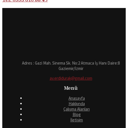
Adres : Gazi Mah. Sinema Sk. No:2 Atmaca İş Hanı Daire:8
Gaziemir/İzmir
av.erdidurak@gmail.com
Menü
Anasayfa
Hakkında
Çalışma Alanları
Blog
İletişim