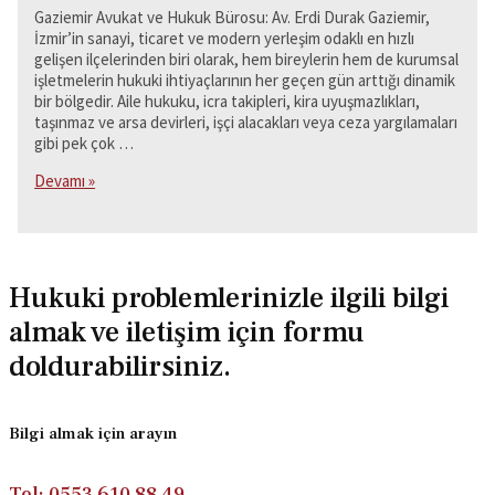
Gaziemir Avukat ve Hukuk Bürosu: Av. Erdi Durak Gaziemir,
İzmir’in sanayi, ticaret ve modern yerleşim odaklı en hızlı
gelişen ilçelerinden biri olarak, hem bireylerin hem de kurumsal
işletmelerin hukuki ihtiyaçlarının her geçen gün arttığı dinamik
bir bölgedir. Aile hukuku, icra takipleri, kira uyuşmazlıkları,
taşınmaz ve arsa devirleri, işçi alacakları veya ceza yargılamaları
gibi pek çok …
Gaziemir
Devamı »
Avukat
ve
Hukuk
Bürosu:
Av.
Hukuki problemlerinizle ilgili bilgi
Erdi
almak ve iletişim için formu
Durak
doldurabilirsiniz.
Bilgi almak için arayın
Tel: 0553 610 88 49