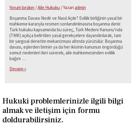
Yorum bırakın
/
Aile Hukuku
/ Yazan
admin
Boşanma Davası Nedir ve Nasıl Açılır? Evlilik birliğinin yasal bir
mahkeme kararıyla resmen sonlandırılmasına boşanma denir.
Türk hukuku kapsamında bu süreç, Türk Medeni Kanunu’nda
(TMK) açıkça belirtilen yasal gerekçelere dayandırılarak, tam
bir yargısal denetim mekanizması altında yürütülür. Boşanma
davası, eşlerden birinin ya da her ikisinin kanunun öngördüğü
somut nedenleri ileri sürerek, aile mahkemesinden evlilik
bağını …
Boşanma
Devamı »
Davası
Nedir
ve
Nasıl
Açılır?
Hukuki problemlerinizle ilgili bilgi
almak ve iletişim için formu
doldurabilirsiniz.