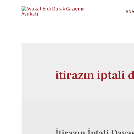
ANA
itirazın iptali 
İtirazın İptali Dava