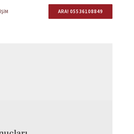
ARA! 05536108849
IŞIM
onuçları