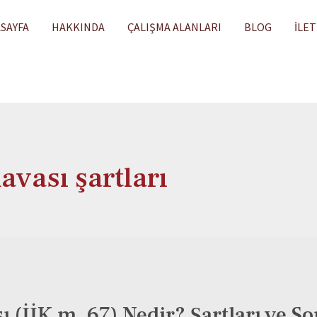
SAYFA
HAKKINDA
ÇALIŞMA ALANLARI
BLOG
İLET
davası şartları
sı (İİK m. 67) Nedir? Şartları ve S