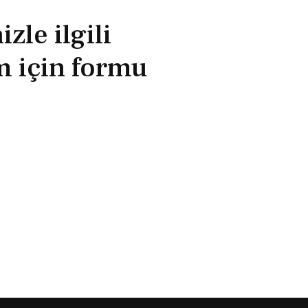
zle ilgili
im için formu