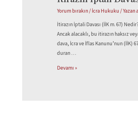
Yorum bırakın
/
İcra Hukuku
/ Yazan
İtirazın İptali Davası (İİK m. 67) Ned
Ancak alacaklı, bu itirazın haksız ve
dava, İcra ve İflas Kanunu’nun (İİK)
duran …
Devamı »