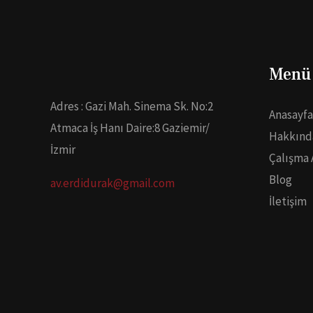
Menü
Adres : Gazi Mah. Sinema Sk. No:2
Anasayfa
Atmaca İş Hanı Daire:8 Gaziemir/
Hakkınd
İzmir
Çalışma 
Blog
av.erdidurak@gmail.com
İletişim