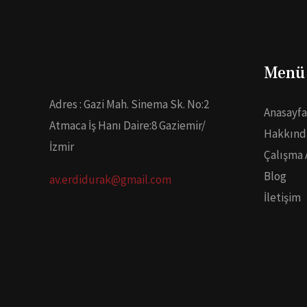
Menü
Adres : Gazi Mah. Sinema Sk. No:2
Anasayfa
Atmaca İş Hanı Daire:8 Gaziemir/
Hakkınd
İzmir
Çalışma 
Blog
av.erdidurak@gmail.com
İletişim