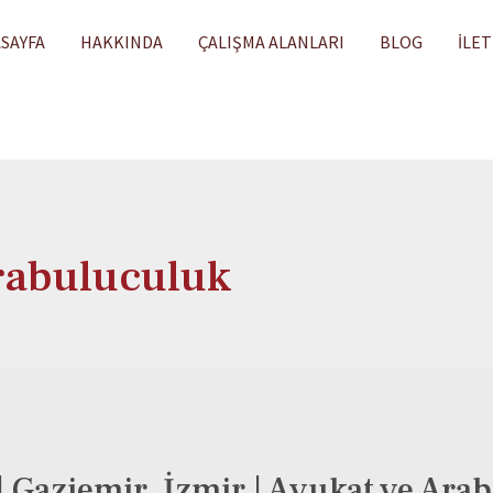
SAYFA
HAKKINDA
ÇALIŞMA ALANLARI
BLOG
İLET
rabuluculuk
| Gaziemir, İzmir | Avukat ve Ara