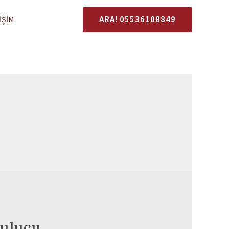
ARA! 05536108849
IŞIM
bulucu