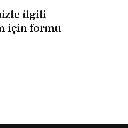
zle ilgili
im için formu