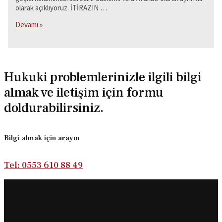
olarak açıklıyoruz. İTİRAZIN …
İtirazın
Devamı »
Geçici
Olarak
Kaldırılması
Nedir?
–
Hukuki problemlerinizle ilgili bilgi
Gaziemir
almak ve iletişim için formu
İcra
Avukatı
doldurabilirsiniz.
Bilgi almak için arayın
Tel: 0553 610 88 49