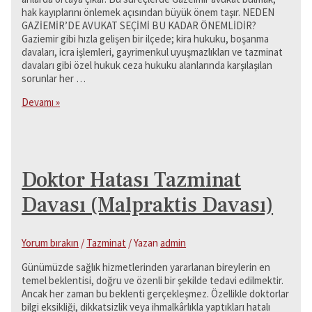
hak kayıplarını önlemek açısından büyük önem taşır. NEDEN
GAZİEMİR’DE AVUKAT SEÇİMİ BU KADAR ÖNEMLİDİR?
Gaziemir gibi hızla gelişen bir ilçede; kira hukuku, boşanma
davaları, icra işlemleri, gayrimenkul uyuşmazlıkları ve tazminat
davaları gibi özel hukuk ceza hukuku alanlarında karşılaşılan
sorunlar her …
Gaziemir
Devamı »
Avukat
ve
Hukuk
Bürosu
–
Doktor Hatası Tazminat
Av.
Erdi
Davası (Malpraktis Davası)
Durak
Yorum bırakın
/
Tazminat
/ Yazan
admin
Günümüzde sağlık hizmetlerinden yararlanan bireylerin en
temel beklentisi, doğru ve özenli bir şekilde tedavi edilmektir.
Ancak her zaman bu beklenti gerçekleşmez. Özellikle doktorlar
bilgi eksikliği, dikkatsizlik veya ihmalkârlıkla yaptıkları hatalı