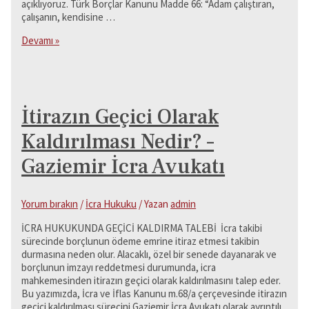
açıklıyoruz. Türk Borçlar Kanunu Madde 66: “Adam çalıştıran,
çalışanın, kendisine …
Adam
Devamı »
Çalıştıranın
Sorumluluğu
(Tbk
m.66)
İtirazın Geçici Olarak
Kaldırılması Nedir? –
Gaziemir İcra Avukatı
Yorum bırakın
/
İcra Hukuku
/ Yazan
admin
İCRA HUKUKUNDA GEÇİCİ KALDIRMA TALEBİ İcra takibi
sürecinde borçlunun ödeme emrine itiraz etmesi takibin
durmasına neden olur. Alacaklı, özel bir senede dayanarak ve
borçlunun imzayı reddetmesi durumunda, icra
mahkemesinden itirazın geçici olarak kaldırılmasını talep eder.
Bu yazımızda, İcra ve İflas Kanunu m.68/a çerçevesinde itirazın
geçici kaldırılması sürecini Gaziemir İcra Avukatı olarak ayrıntılı