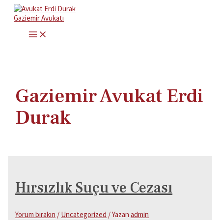
İçeriğe
atla
MAIN
MENU
Gaziemir Avukat Erdi
Durak
Hırsızlık Suçu ve Cezası
Yorum bırakın
/
Uncategorized
/ Yazan
admin