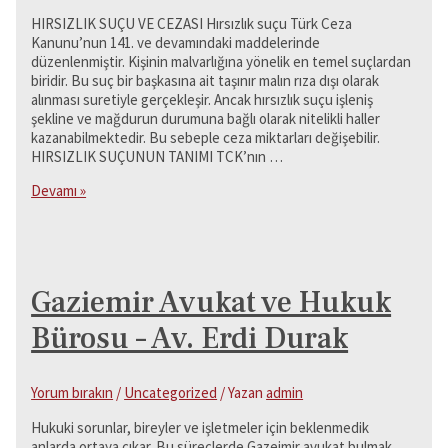
HIRSIZLIK SUÇU VE CEZASI Hırsızlık suçu Türk Ceza
Kanunu’nun 141. ve devamındaki maddelerinde
düzenlenmiştir. Kişinin malvarlığına yönelik en temel suçlardan
biridir. Bu suç bir başkasına ait taşınır malın rıza dışı olarak
alınması suretiyle gerçekleşir. Ancak hırsızlık suçu işleniş
şekline ve mağdurun durumuna bağlı olarak nitelikli haller
kazanabilmektedir. Bu sebeple ceza miktarları değişebilir.
HIRSIZLIK SUÇUNUN TANIMI TCK’nın …
Hırsızlık
Devamı »
Suçu
ve
Cezası
Gaziemir Avukat ve Hukuk
Bürosu – Av. Erdi Durak
Yorum bırakın
/
Uncategorized
/ Yazan
admin
Hukuki sorunlar, bireyler ve işletmeler için beklenmedik
anlarda ortaya çıkar. Bu süreçlerde Gazeimir avukat bulmak,