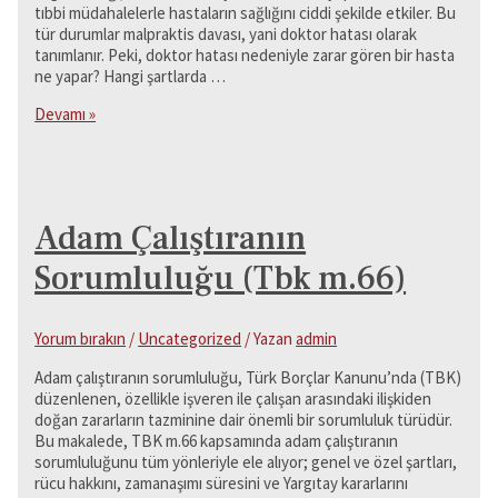
tıbbi müdahalelerle hastaların sağlığını ciddi şekilde etkiler. Bu
tür durumlar malpraktis davası, yani doktor hatası olarak
tanımlanır. Peki, doktor hatası nedeniyle zarar gören bir hasta
ne yapar? Hangi şartlarda …
Doktor
Devamı »
Hatası
Tazminat
Davası
(Malpraktis
Davası)
Adam Çalıştıranın
Sorumluluğu (Tbk m.66)
Yorum bırakın
/
Uncategorized
/ Yazan
admin
Adam çalıştıranın sorumluluğu, Türk Borçlar Kanunu’nda (TBK)
düzenlenen, özellikle işveren ile çalışan arasındaki ilişkiden
doğan zararların tazminine dair önemli bir sorumluluk türüdür.
Bu makalede, TBK m.66 kapsamında adam çalıştıranın
sorumluluğunu tüm yönleriyle ele alıyor; genel ve özel şartları,
rücu hakkını, zamanaşımı süresini ve Yargıtay kararlarını