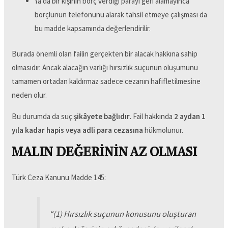
Ya da bir kişinin borç verdiği parayı geri alamayınca
borçlunun telefonunu alarak tahsil etmeye çalışması da
bu madde kapsamında değerlendirilir.
Burada önemli olan failin gerçekten bir alacak hakkına sahip
olmasıdır. Ancak alacağın varlığı hırsızlık suçunun oluşumunu
tamamen ortadan kaldırmaz sadece cezanın hafifletilmesine
neden olur.
Bu durumda da suç
şikâyete bağlıdır
. Fail hakkında
2 aydan 1
yıla kadar hapis veya adli para cezasına
hükmolunur.
MALIN DEĞERİNİN AZ OLMASI
Türk Ceza Kanunu Madde 145:
“
(1) Hırsızlık suçunun konusunu oluşturan