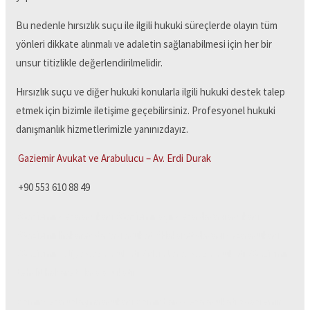
Bu nedenle hırsızlık suçu ile ilgili hukuki süreçlerde olayın tüm
yönleri dikkate alınmalı ve adaletin sağlanabilmesi için her bir
unsur titizlikle değerlendirilmelidir.
Hırsızlık suçu ve diğer hukuki konularla ilgili hukuki destek talep
etmek için bizimle iletişime geçebilirsiniz. Profesyonel hukuki
danışmanlık hizmetlerimizle yanınızdayız.
Gaziemir Avukat ve Arabulucu – Av. Erdi Durak
+90 553 610 88 49
#Gaziemir ceza avukatı #Gaziemir ağır ceza davası avukatı
#Gaziemir hakaret davası avukat #Hakaret davası ceza avukatı
#Gaziemir asliye ceza avukatı #Menderes ceza avukatı #Gaziemir
tehdit hakaret dava avukatı
#İzmir ceza uzlaşma avukatı #İzmir baro ceza avukatı #Gaziemir