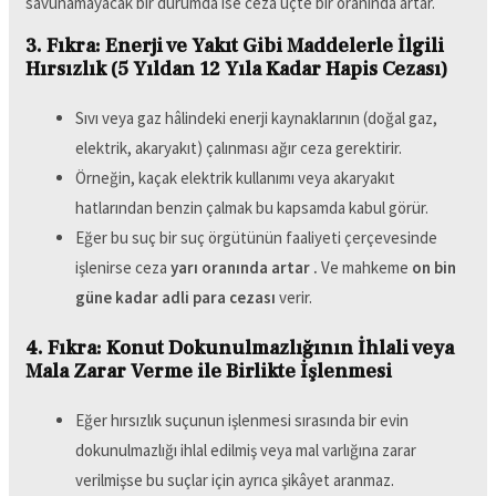
savunamayacak bir durumda ise ceza üçte bir oranında artar.
3. Fıkra: Enerji ve Yakıt Gibi Maddelerle İlgili
Hırsızlık (5 Yıldan 12 Yıla Kadar Hapis Cezası)
Sıvı veya gaz hâlindeki enerji kaynaklarının (doğal gaz,
elektrik, akaryakıt) çalınması ağır ceza gerektirir.
Örneğin, kaçak elektrik kullanımı veya akaryakıt
hatlarından benzin çalmak bu kapsamda kabul görür.
Eğer bu suç bir suç örgütünün faaliyeti çerçevesinde
işlenirse ceza
yarı oranında artar .
Ve mahkeme
on bin
güne kadar adli para cezası
verir.
4. Fıkra: Konut Dokunulmazlığının İhlali veya
Mala Zarar Verme ile Birlikte İşlenmesi
Eğer hırsızlık suçunun işlenmesi sırasında bir evin
dokunulmazlığı ihlal edilmiş veya mal varlığına zarar
verilmişse bu suçlar için ayrıca şikâyet aranmaz.