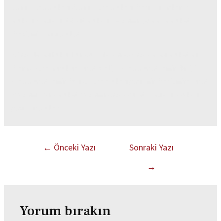
Sarnıç ceza avukatı #Sarnıç ceza avukatı #gaziemir hakaret
avukatı #gaziemir tehdit avukatı #Gaziemir yaralama avukatı
#gaziemir en iyi avukat
#Ceza davası hukuk bürosu #Menderes ceza davası avukatları
#Sarnıç ceza hukuku avukatı #Asliye ceza avukatı İzmir #En iyi
ceza avukatı İzmir #Asliye ceza avukatı gaziemir #gaziemir avukat
#gaziemir baro avukatı gaziemir ceza avukatı, gaziemir avukatı,
gaziemir avukat
←
Önceki Yazı
Sonraki Yazı
→
Yorum bırakın