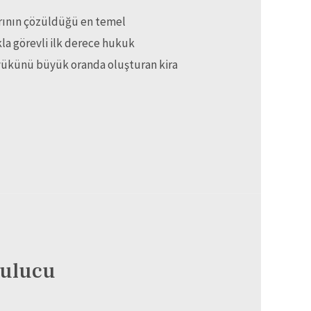
rının çözüldüğü en temel
la görevli ilk derece hukuk
ş yükünü büyük oranda oluşturan kira
bulucu