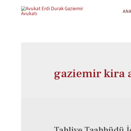
ANA
gaziemir kira 
Tahliye Taahhüdü İc