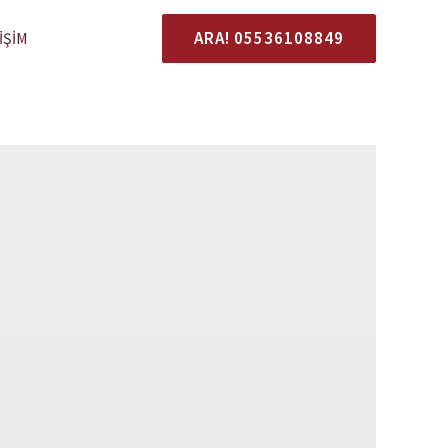
ARA! 05536108849
IŞIM