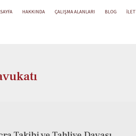
SAYFA
HAKKINDA
ÇALIŞMA ALANLARI
BLOG
İLET
avukatı
ra Takibi ve Tahliye Davası