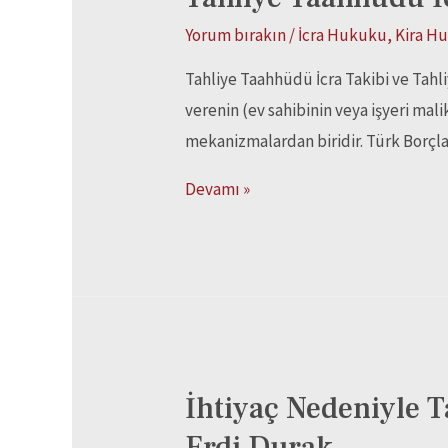
Yorum bırakın
/
İcra Hukuku
,
Kira H
Tahliye Taahhüdü İcra Takibi ve Tahli
verenin (ev sahibinin veya işyeri mali
mekanizmalardan biridir. Türk Borçl
Devamı »
İhtiyaç Nedeniyle T
Erdi Durak