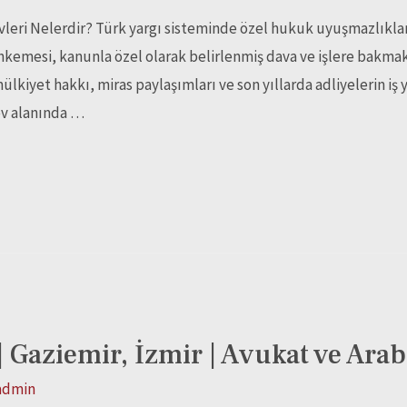
eri Nelerdir? Türk yargı sisteminde özel hukuk uyuşmazlıkla
hkemesi, kanunla özel olarak belirlenmiş dava ve işlere bakmak
ülkiyet hakkı, miras paylaşımları ve son yıllarda adliyelerin i
v alanında …
| Gaziemir, İzmir | Avukat ve Ara
admin