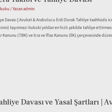
ukuku
/ Yazan
admin
ye Davası | Avukat & Arabulucu Erdi Durak Tahliye taahhüdü icra
kinin) taşınmazı hukuki yoldan en hızlı şekilde tahliye ettirmesi
ar Kanunu (TBK) ve İcra ve İflas Kanunu (İİK) çerçevesinde düz
ahliye Davası ve Yasal Şartları |