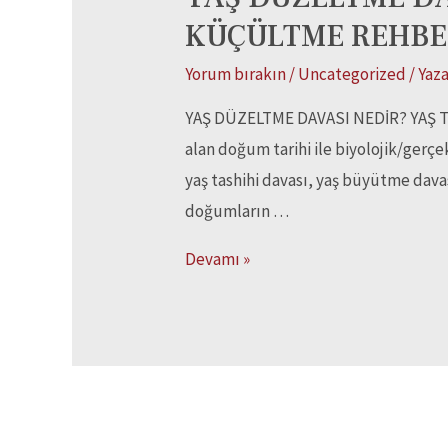
KÜÇÜLTME REHBE
Yorum bırakın
/
Uncategorized
/ Yaz
YAŞ DÜZELTME DAVASI NEDİR? YAŞ TA
alan doğum tarihi ile biyolojik/gerç
yaş tashihi davası, yaş büyütme dava
doğumların …
Devamı »