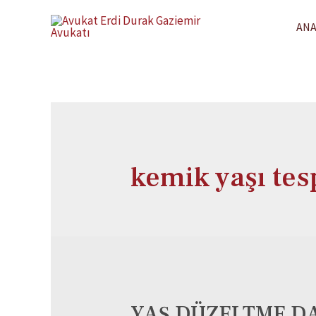
ANA
kemik yaşı tesp
YAŞ DÜZELTME DA