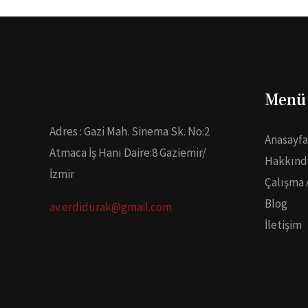
Menü
Adres : Gazi Mah. Sinema Sk. No:2
Anasayfa
Atmaca İş Hanı Daire:8 Gaziemir/
Hakkınd
İzmir
Çalışma 
Blog
av.erdidurak@gmail.com
İletişim