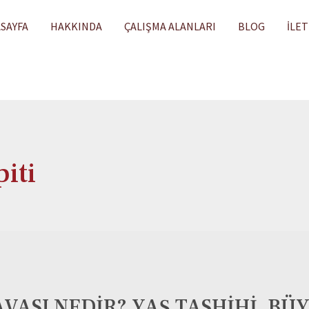
SAYFA
HAKKINDA
ÇALIŞMA ALANLARI
BLOG
İLET
iti
VASI NEDİR? YAŞ TASHİHİ, BÜ