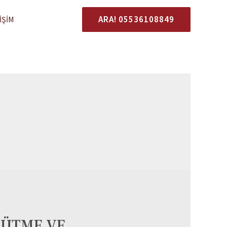
ARA! 05536108849
IŞIM
YÜTME VE