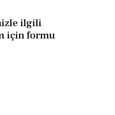
zle ilgili
im için formu