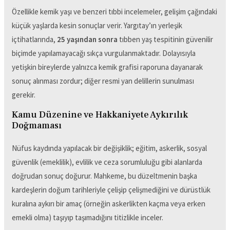
Özellikle kemik yaşı ve benzeri tıbbi incelemeler, gelişim çağındaki
küçük yaşlarda kesin sonuçlar verir. Yargıtay’ın yerleşik
içtihatlarında,
25 yaşından sonra
tıbben yaş tespitinin güvenilir
biçimde yapılamayacağı sıkça vurgulanmaktadır. Dolayısıyla
yetişkin bireylerde yalnızca kemik grafisi raporuna dayanarak
sonuç alınması zordur; diğer resmi yan delillerin sunulması
gerekir.
Kamu Düzenine ve Hakkaniyete Aykırılık
Doğmaması
Nüfus kaydında yapılacak bir değişiklik; eğitim, askerlik, sosyal
güvenlik (emeklilik), evlilik ve ceza sorumluluğu gibi alanlarda
doğrudan sonuç doğurur. Mahkeme, bu düzeltmenin başka
kardeşlerin doğum tarihleriyle çelişip çelişmediğini ve dürüstlük
kuralına aykırı bir amaç (örneğin askerlikten kaçma veya erken
emekli olma) taşıyıp taşımadığını titizlikle inceler.