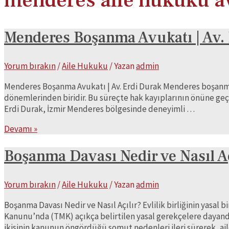
menderes aile hukuku a
Menderes Boşanma Avukatı | Av.
Yorum bırakın
/
Aile Hukuku
/ Yazan
admin
Menderes Boşanma Avukatı | Av. Erdi Durak Menderes boşanma
dönemlerinden biridir. Bu süreçte hak kayıplarının önüne g
Erdi Durak, İzmir Menderes bölgesinde deneyimli …
Menderes
Devamı »
Boşanma
Avukatı
Boşanma Davası Nedir ve Nasıl Aç
|
Av.
Yorum bırakın
/
Aile Hukuku
/ Yazan
admin
Erdi
Durak
Boşanma Davası Nedir ve Nasıl Açılır? Evlilik birliğinin yas
Kanunu’nda (TMK) açıkça belirtilen yasal gerekçelere dayandı
ikisinin kanunun öngördüğü somut nedenleri ileri sürerek, a