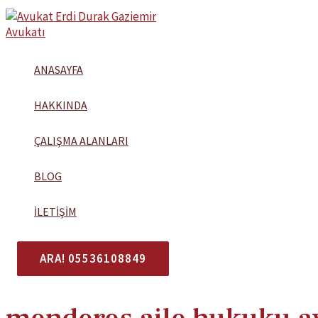
İçeriğe
atla
ANASAYFA
HAKKINDA
ÇALIŞMA ALANLARI
BLOG
İLETIŞIM
ARA! 05536108849