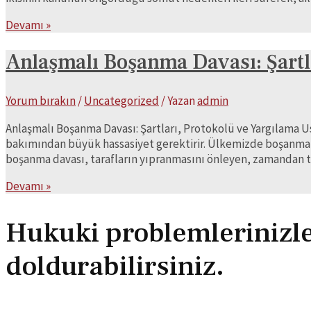
Boşanma
Devamı »
Davası
Nedir
Anlaşmalı Boşanma Davası: Şartl
ve
Nasıl
Yorum bırakın
/
Uncategorized
/ Yazan
admin
Açılır?
Anlaşmalı Boşanma Davası: Şartları, Protokolü ve Yargılama Us
bakımından büyük hassasiyet gerektirir. Ülkemizde boşanma sü
boşanma davası, tarafların yıpranmasını önleyen, zamandan t
Anlaşmalı
Devamı »
Boşanma
Davası:
Hukuki problemlerinizle i
Şartları,
Protokolü
doldurabilirsiniz.
ve
Yargılama
Usulü