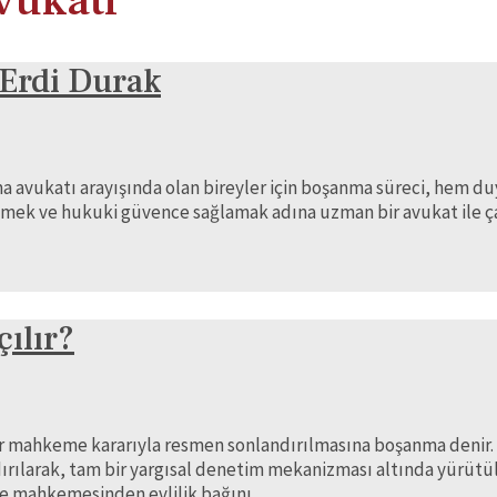
vukatı
 Erdi Durak
 avukatı arayışında olan bireyler için boşanma süreci, hem d
eçmek ve hukuki güvence sağlamak adına uzman bir avukat ile 
ılır?
al bir mahkeme kararıyla resmen sonlandırılmasına boşanma den
rılarak, tam bir yargısal denetim mekanizması altında yürütülü
ile mahkemesinden evlilik bağını …