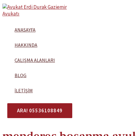
İçeriğe
atla
ANASAYFA
HAKKINDA
ÇALIŞMA ALANLARI
BLOG
İLETIŞIM
ARA! 05536108849