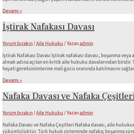
Yoksulluk
Devamı »
Nafakası
İştirak Nafakası Davası
Yorum bırakın
/
Aile Hukuku
/ Yazan
admin
İştirak Nafakası Davası İştirak nafakası davası, boşanma vey
almak adına açılan en kritik aile hukuku davalarından biridi
hayati gereksinimlerine mali gücü oranında katılmasını sağl
İştirak
Devamı »
Nafakası
Davası
Nafaka Davası ve Nafaka Çeşitler
Yorum bırakın
/
Aile Hukuku
/ Yazan
admin
Nafaka Davası ve Nafaka Çeşitleri Nafaka davası, aile huku
yükümlülüktür. Türk hukuk sisteminde nafaka; boşanma süreci