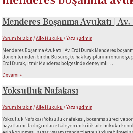
menderes boşanma avuk
Menderes Boşanma Avukatı | Av.
Yorum bırakın
/
Aile Hukuku
/ Yazan
admin
Menderes Boşanma Avukatı | Av. Erdi Durak Menderes boşanma
dönemlerinden biridir. Bu süreçte hak kayıplarının önüne g
Erdi Durak, İzmir Menderes bölgesinde deneyimli …
Menderes
Devamı »
Boşanma
Avukatı
Yoksulluk Nafakası
|
Av.
Yorum bırakın
/
Aile Hukuku
/ Yazan
admin
Erdi
Durak
Yoksulluk Nafakası Yoksulluk nafakası, boşanma süreci ve sonr
hayatlarını da doğrudan etkileyen en kritik aile hukuku konu
eşin korunması, asgari yaşam standartlarını sürdürebilmesi