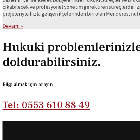
çıkabilecek ve profesyonel yönetim gerektiren süreçlerdir. İzm
projeleriyle hızla gelişen ilçelerinden biri olan Menderes, n
Avukat
Devamı »
Erdi
Durak
Hukuki problemlerinizle i
|
Gaziemir,
doldurabilirsiniz.
İzmir
|
Avukat
ve
Bilgi almak için arayın
Arabulucu
Tel: 0553 610 88 49