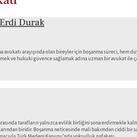
atı
 Erdi Durak
 avukatı arayışında olan bireyler için boşanma süreci, hem d
eçmek ve hukuki güvence sağlamak adına uzman bir avukat ile 
asında tarafların yalnızca evlilik birliğini sona erdirmekle k
larından biridir. Boşanma neticesinde mali bakımdan ciddi bir 
 amacıyla Türk Medeni Kanunu’nda yoksulluk nafakası …