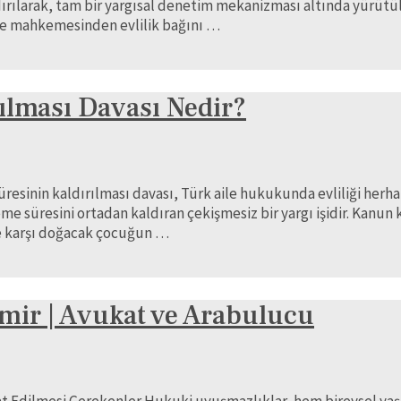
rılarak, tam bir yargısal denetim mekanizması altında yürütülü
ile mahkemesinden evlilik bağını …
ılması Davası Nedir?
resinin kaldırılması davası, Türk aile hukukunda evliliği herh
 süresini ortadan kaldıran çekişmesiz bir yargı işidir. Kanun
ne karşı doğacak çocuğun …
zmir | Avukat ve Arabulucu
 Edilmesi Gerekenler Hukuki uyuşmazlıklar, hem bireysel yaşa