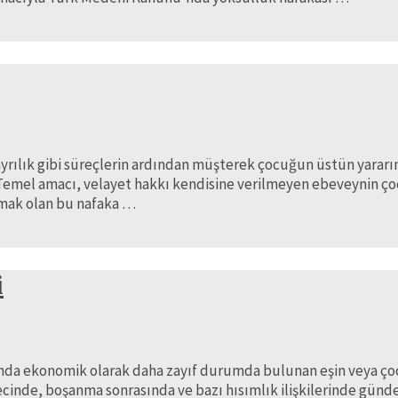
a ayrılık gibi süreçlerin ardından müşterek çocuğun üstün yara
r. Temel amacı, velayet hakkı kendisine verilmeyen ebeveynin ç
amak olan bu nafaka …
i
kunda ekonomik olarak daha zayıf durumda bulunan eşin veya ç
nde, boşanma sonrasında ve bazı hısımlık ilişkilerinde gündem