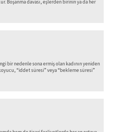
r. Boşanma davası, eşlerden birinin ya da her
angi bir nedenle sona ermiş olan kadının yeniden
 koyucu, “iddet süresi” veya “bekleme süresi”
mda hem de ticari faaliyetlerde her an ortaya