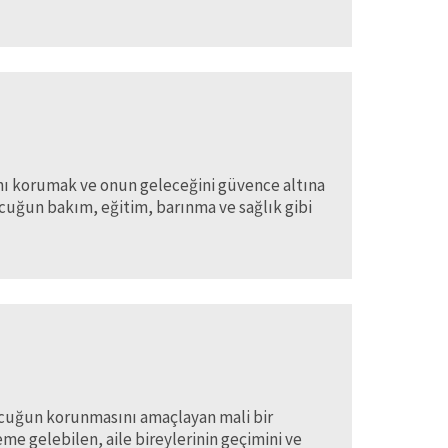
rını korumak ve onun geleceğini güvence altına
ocuğun bakım, eğitim, barınma ve sağlık gibi
ocuğun korunmasını amaçlayan mali bir
e gelebilen, aile bireylerinin geçimini ve