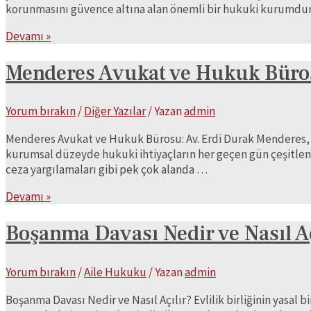
korunmasını güvence altına alan önemli bir hukuki kurumdur.
Nafaka
Devamı »
Davası
ve
Menderes Avukat ve Hukuk Büros
Nafaka
Çeşitleri
Yorum bırakın
/
Diğer Yazılar
/ Yazan
admin
Menderes Avukat ve Hukuk Bürosu: Av. Erdi Durak Menderes, İz
kurumsal düzeyde hukuki ihtiyaçların her geçen gün çeşitlendiği
ceza yargılamaları gibi pek çok alanda …
Menderes
Devamı »
Avukat
ve
Boşanma Davası Nedir ve Nasıl Aç
Hukuk
Bürosu:
Yorum bırakın
/
Aile Hukuku
/ Yazan
admin
Av.
Erdi
Boşanma Davası Nedir ve Nasıl Açılır? Evlilik birliğinin yas
Durak