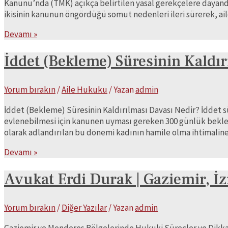
Kanunu’nda (TMK) açıkça belirtilen yasal gerekçelere dayandı
ikisinin kanunun öngördüğü somut nedenleri ileri sürerek, a
Boşanma
Devamı »
Davası
Nedir
İddet (Bekleme) Süresinin Kaldır
ve
Nasıl
Yorum bırakın
/
Aile Hukuku
/ Yazan
admin
Açılır?
İddet (Bekleme) Süresinin Kaldırılması Davası Nedir? İddet sü
evlenebilmesi için kanunen uyması gereken 300 günlük bekleme
olarak adlandırılan bu dönemi kadının hamile olma ihtimali
İddet
Devamı »
(Bekleme)
Süresinin
Avukat Erdi Durak | Gaziemir, İ
Kaldırılması
Davası
Yorum bırakın
/
Diğer Yazılar
/ Yazan
admin
Nedir?
Gaziemir ve Menderes Bölgelerinde Hukuki Süreçler ve Dikkat