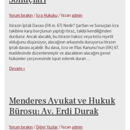
Yorum bırakın
/
İcra Hukuku
/ Yazan
admin
İtirazın İptali Davası (İİK m. 67) Nedir? Şartları ve Sonuçları İcra
takibine karşı borçlunun yaptığı itiraz, takibi kendiliğinden
durdurur. Ancak alacaklı, bu itirazın haksız veya kötü niyetli
olduğunu düşünüyor, alacağının arkasında duruyorsa itirazın
iptali davası açabilir. Bu dava, İcra ve İflas Kanunu’nun (İİK) 67.
maddesinde düzenlenmiştir ve alacaklının alacağını genel
hükümler çerçevesinde ispat ederek duran …
İtirazın
Devamı »
İptali
Davası
(İİK
m.
67)
Menderes Avukat ve Hukuk
Nedir?
Şartları
Bürosu: Av. Erdi Durak
ve
Sonuçları
Yorum bırakın
/
Diğer Yazılar
/ Yazan
admin