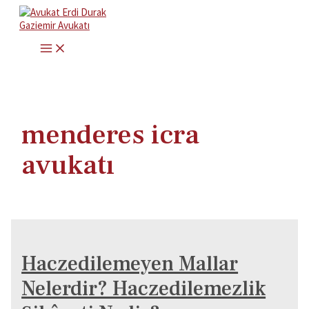
İçeriğe
atla
MAIN
MENU
menderes icra
avukatı
Haczedilemeyen Mallar
Nelerdir? Haczedilemezlik