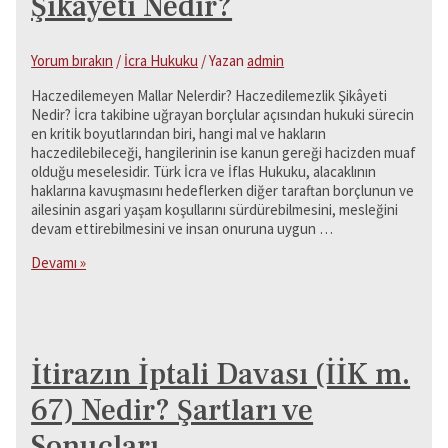
Şikâyeti Nedir?
Yorum bırakın
/
İcra Hukuku
/ Yazan
admin
Haczedilemeyen Mallar Nelerdir? Haczedilemezlik Şikâyeti
Nedir? İcra takibine uğrayan borçlular açısından hukuki sürecin
en kritik boyutlarından biri, hangi mal ve hakların
haczedilebileceği, hangilerinin ise kanun gereği hacizden muaf
olduğu meselesidir. Türk İcra ve İflas Hukuku, alacaklının
haklarına kavuşmasını hedeflerken diğer taraftan borçlunun ve
ailesinin asgari yaşam koşullarını sürdürebilmesini, mesleğini
devam ettirebilmesini ve insan onuruna uygun …
Haczedilemeyen
Devamı »
Mallar
Nelerdir?
Haczedilemezlik
Şikâyeti
Nedir?
İtirazın İptali Davası (İİK m.
67) Nedir? Şartları ve
Sonuçları