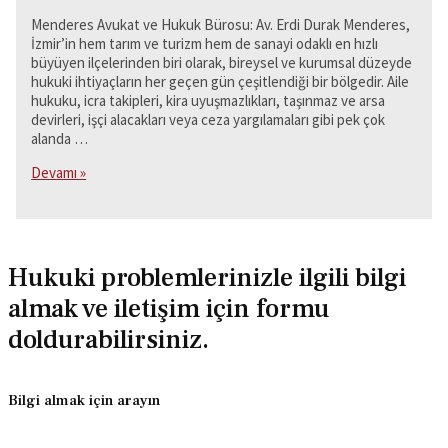
Menderes Avukat ve Hukuk Bürosu: Av. Erdi Durak Menderes,
İzmir’in hem tarım ve turizm hem de sanayi odaklı en hızlı
büyüyen ilçelerinden biri olarak, bireysel ve kurumsal düzeyde
hukuki ihtiyaçların her geçen gün çeşitlendiği bir bölgedir. Aile
hukuku, icra takipleri, kira uyuşmazlıkları, taşınmaz ve arsa
devirleri, işçi alacakları veya ceza yargılamaları gibi pek çok
alanda …
Menderes
Devamı »
Avukat
ve
Hukuk
Bürosu:
Av.
Hukuki problemlerinizle ilgili bilgi
Erdi
almak ve iletişim için formu
Durak
doldurabilirsiniz.
Bilgi almak için arayın