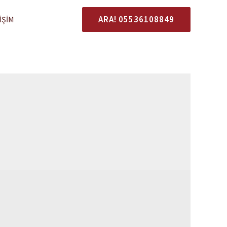
ARA! 05536108849
IŞIM