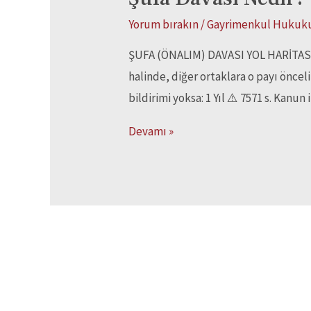
Yorum bırakın
/
Gayrimenkul Hukuk
ŞUFA (ÖNALIM) DAVASI YOL HARİTASI 
halinde, diğer ortaklara o payı önceli
bildirimi yoksa: 1 Yıl ⚠️ 7571 s. Kanun 
Devamı »