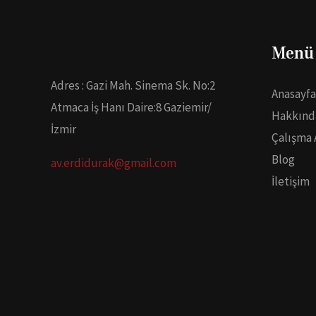
Menü
Adres : Gazi Mah. Sinema Sk. No:2
Anasayfa
Atmaca İş Hanı Daire:8 Gaziemir/
Hakkınd
İzmir
Çalışma 
Blog
av.erdidurak@gmail.com
İletişim