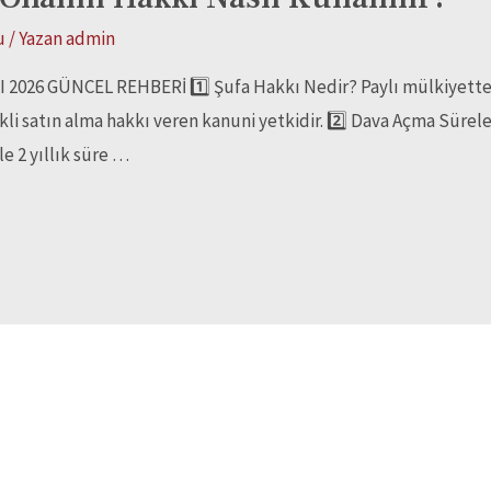
u
/ Yazan
admin
2026 GÜNCEL REHBERİ 1️⃣ Şufa Hakkı Nedir? Paylı mülkiyette b
kli satın alma hakkı veren kanuni yetkidir. 2️⃣ Dava Açma Süreleri
ile 2 yıllık süre …