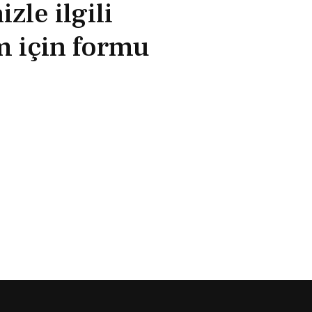
zle ilgili
im için formu