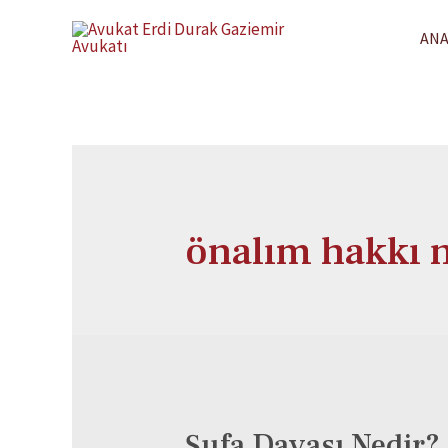
ANA
önalım hakkı n
Şufa Davası Nedir? 