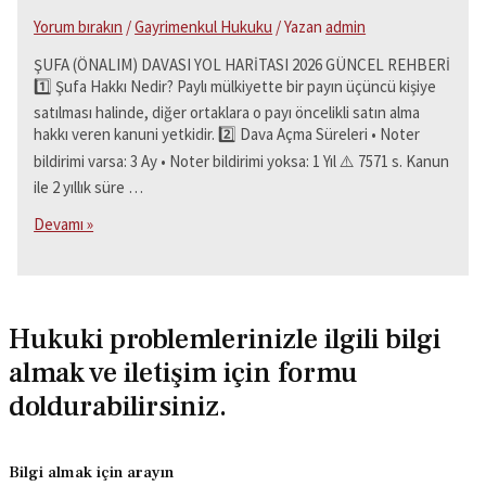
Yorum bırakın
/
Gayrimenkul Hukuku
/ Yazan
admin
ŞUFA (ÖNALIM) DAVASI YOL HARİTASI 2026 GÜNCEL REHBERİ
1️⃣ Şufa Hakkı Nedir? Paylı mülkiyette bir payın üçüncü kişiye
satılması halinde, diğer ortaklara o payı öncelikli satın alma
hakkı veren kanuni yetkidir. 2️⃣ Dava Açma Süreleri • Noter
bildirimi varsa: 3 Ay • Noter bildirimi yoksa: 1 Yıl ⚠️ 7571 s. Kanun
ile 2 yıllık süre …
Şufa
Devamı »
Davası
Nedir?
Önalım
Hakkı
Nasıl
Hukuki problemlerinizle ilgili bilgi
Kullanılır?
almak ve iletişim için formu
doldurabilirsiniz.
Bilgi almak için arayın