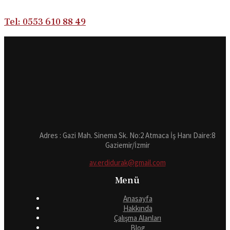
Tel: 0553 610 88 49
Adres : Gazi Mah. Sinema Sk. No:2 Atmaca İş Hanı Daire:8
Gaziemir/İzmir
av.erdidurak@gmail.com
Menü
Anasayfa
Hakkında
Çalışma Alanları
Blog