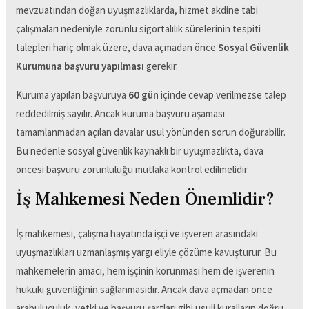
mevzuatından doğan uyuşmazlıklarda, hizmet akdine tabi
çalışmaları nedeniyle zorunlu sigortalılık sürelerinin tespiti
talepleri hariç olmak üzere, dava açmadan önce
Sosyal Güvenlik
Kurumuna başvuru yapılması
gerekir.
Kuruma yapılan başvuruya
60 gün
içinde cevap verilmezse talep
reddedilmiş sayılır. Ancak kuruma başvuru aşaması
tamamlanmadan açılan davalar usul yönünden sorun doğurabilir.
Bu nedenle sosyal güvenlik kaynaklı bir uyuşmazlıkta, dava
öncesi başvuru zorunluluğu mutlaka kontrol edilmelidir.
İş Mahkemesi Neden Önemlidir?
İş mahkemesi, çalışma hayatında işçi ve işveren arasındaki
uyuşmazlıkları uzmanlaşmış yargı eliyle çözüme kavuşturur. Bu
mahkemelerin amacı, hem işçinin korunması hem de işverenin
hukuki güvenliğinin sağlanmasıdır. Ancak dava açmadan önce
arabuluculuk, yetki ve başvuru şartları gibi usuli kuralların doğru