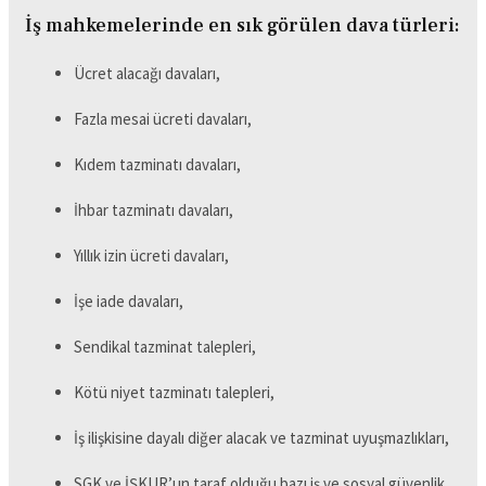
İş mahkemelerinde en sık görülen dava türleri:
Ücret alacağı davaları,
Fazla mesai ücreti davaları,
Kıdem tazminatı davaları,
İhbar tazminatı davaları,
Yıllık izin ücreti davaları,
İşe iade davaları,
Sendikal tazminat talepleri,
Kötü niyet tazminatı talepleri,
İş ilişkisine dayalı diğer alacak ve tazminat uyuşmazlıkları,
SGK ve İŞKUR’un taraf olduğu bazı iş ve sosyal güvenlik