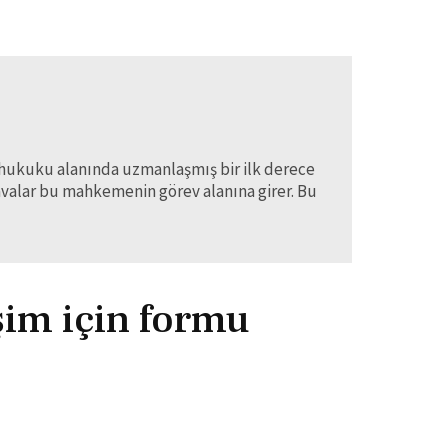
ş hukuku alanında uzmanlaşmış bir ilk derece
davalar bu mahkemenin görev alanına girer. Bu
işim için formu