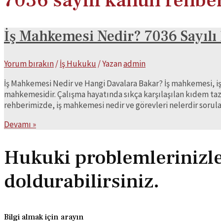
7036 sayılı kanun rehbe
İş Mahkemesi Nedir? 7036 Sayıl
Yorum bırakın
/
İş Hukuku
/ Yazan
admin
İş Mahkemesi Nedir ve Hangi Davalara Bakar? İş mahkemesi, iş
mahkemesidir. Çalışma hayatında sıkça karşılaşılan kıdem tazm
rehberimizde, iş mahkemesi nedir ve görevleri nelerdir sorul
İş
Devamı »
Mahkemesi
Nedir?
Hukuki problemlerinizle i
7036
Sayılı
doldurabilirsiniz.
İş
Mahkemeleri
Kanunu
Rehberi
Bilgi almak için arayın