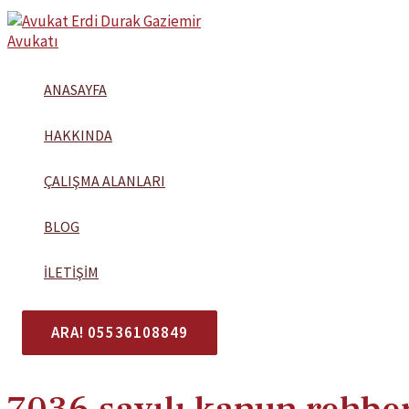
İçeriğe
atla
ANASAYFA
HAKKINDA
ÇALIŞMA ALANLARI
BLOG
İLETIŞIM
ARA! 05536108849