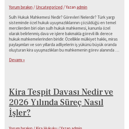
Yorum bırakın
/
Uncategorized
/ Yazan
admin
Sulh Hukuk Mahkemesi Nedir? Görevleri Nelerdir? Türk yargı
sisteminde özel hukuk uyuşmazlıklarının çözüldüğü en temel
mercilerden biri olan sulh hukuk mahkemesi, kanunla özel
olarak belirlenmiş dava ve işlere bakmakla görevli ilk derece
hukuk mahkemelerinden biridir. Özellikle mülkiyet hakkı, miras
paylaşımları ve son yıllarda adliyelerin iş yükünü büyük oranda
oluşturan kira uyuşmazlıkları bu mahkemenin görev alanında …
Sulh
Devamı »
Hukuk
Mahkemesi
Nedir?
Görevleri
Nelerdir?
Kira Tespit Davası Nedir ve
2026 Yılında Süreç Nasıl
İşler?
Yorum bırakın
/
Kira Hukuku
/ Yazan
admin