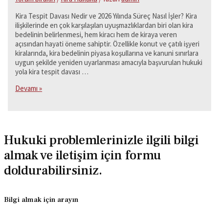
Kira Tespit Davası Nedir ve 2026 Yılında Süreç Nasıl İşler? Kira
ilişkilerinde en çok karşılaşılan uyuşmazlıklardan biri olan kira
bedelinin belirlenmesi, hem kiracı hem de kiraya veren
açısından hayati öneme sahiptir. Özellikle konut ve çatılı işyeri
kiralarında, kira bedelinin piyasa koşullarına ve kanuni sınırlara
uygun şekilde yeniden uyarlanması amacıyla başvurulan hukuki
yola kira tespit davası …
Kira
Devamı »
Tespit
Davası
Nedir
ve
2026
Hukuki problemlerinizle ilgili bilgi
Yılında
almak ve iletişim için formu
Süreç
Nasıl
doldurabilirsiniz.
İşler?
Bilgi almak için arayın