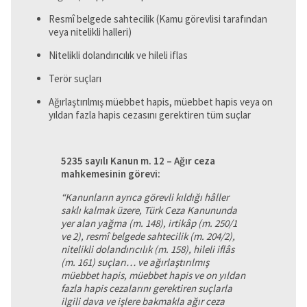
Resmî belgede sahtecilik (Kamu görevlisi tarafından
veya nitelikli halleri)
Nitelikli dolandırıcılık ve hileli iflas
Terör suçları
Ağırlaştırılmış müebbet hapis, müebbet hapis veya on
yıldan fazla hapis cezasını gerektiren tüm suçlar
5235 sayılı Kanun m. 12 – Ağır ceza
mahkemesinin görevi:
“Kanunların
ayrıca görevli kıldığı hâller
saklı kalmak üzere, Türk Ceza Kanununda
yer alan yağma (m. 148), irtikâp (m. 250/1
ve 2), resmî belgede sahtecilik (m. 204/2),
nitelikli dolandırıcılık (m. 158), hileli iflâs
(
m. 161) suçları…
ve ağırlaştırılmış
müebbet hapis, müebbet hapis ve on yıldan
fazla hapis cezalarını gerektiren suçlarla
ilgili dava ve işlere bakmakla ağır ceza