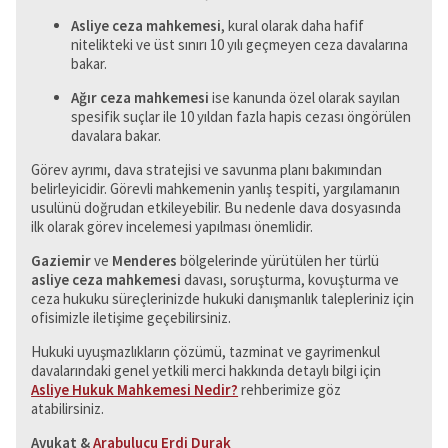
Asliye ceza mahkemesi
, kural olarak daha hafif
nitelikteki ve üst sınırı 10 yılı geçmeyen ceza davalarına
bakar.
Ağır ceza mahkemesi
ise kanunda özel olarak sayılan
spesifik suçlar ile 10 yıldan fazla hapis cezası öngörülen
davalara bakar.
Görev ayrımı, dava stratejisi ve savunma planı bakımından
belirleyicidir. Görevli mahkemenin yanlış tespiti, yargılamanın
usulünü doğrudan etkileyebilir. Bu nedenle dava dosyasında
ilk olarak görev incelemesi yapılması önemlidir.
Gaziemir
ve
Menderes
bölgelerinde yürütülen her türlü
asliye ceza mahkemesi
davası, soruşturma, kovuşturma ve
ceza hukuku süreçlerinizde hukuki danışmanlık talepleriniz için
ofisimizle iletişime geçebilirsiniz.
Hukuki uyuşmazlıkların çözümü, tazminat ve gayrimenkul
davalarındaki genel yetkili merci hakkında detaylı bilgi için
Asliye Hukuk Mahkemesi Nedir?
rehberimize göz
atabilirsiniz.
Avukat &
Arabulucu Erdi Durak