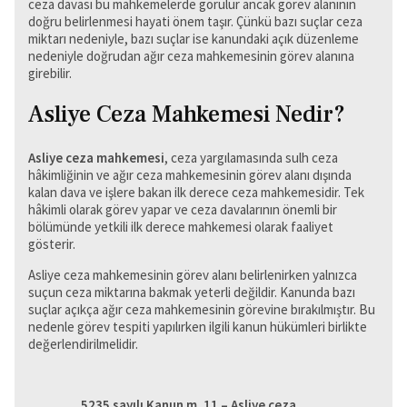
ceza davası bu mahkemelerde görülür ancak görev alanının
doğru belirlenmesi hayati önem taşır. Çünkü bazı suçlar ceza
miktarı nedeniyle, bazı suçlar ise kanundaki açık düzenleme
nedeniyle doğrudan ağır ceza mahkemesinin görev alanına
girebilir.
Asliye Ceza Mahkemesi Nedir?
Asliye ceza mahkemesi
, ceza yargılamasında sulh ceza
hâkimliğinin ve ağır ceza mahkemesinin görev alanı dışında
kalan dava ve işlere bakan ilk derece ceza mahkemesidir. Tek
hâkimli olarak görev yapar ve ceza davalarının önemli bir
bölümünde yetkili ilk derece mahkemesi olarak faaliyet
gösterir.
Asliye ceza mahkemesinin görev alanı belirlenirken yalnızca
suçun ceza miktarına bakmak yeterli değildir. Kanunda bazı
suçlar açıkça ağır ceza mahkemesinin görevine bırakılmıştır. Bu
nedenle görev tespiti yapılırken ilgili kanun hükümleri birlikte
değerlendirilmelidir.
5235 sayılı Kanun m. 11 – Asliye ceza