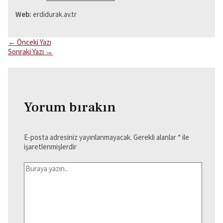
Web:
erdidurak.av.tr
Yazı
←
Önceki Yazı
gezinmesi
Sonraki Yazı
→
Yorum bırakın
E-posta adresiniz yayınlanmayacak.
Gerekli alanlar
*
ile
işaretlenmişlerdir
Buraya
yazın..