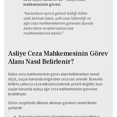
mahkemesinin görevi:
“Kanunların ayrıca görevli kıldığı hâller
saklı kalmak üzere, sulh ceza hâkimliği ve
ağır ceza mahkemelerinin görevleri dışında
kalan dava ve işlere asliye ceza
mahkemelerince bakıl
ır.”
Asliye Ceza Mahkemesinin Görev
Alanı Nasıl Belirlenir?
Asliye ceza mahkemesinin görev alanı belirlenirken temel
ölçüt, suçun kanunda öngörülen ceza üst sınırıdır. Bununla
birlikte yalnızca ceza miktarına bakmak yeterli değildir; bazı
suçlar kanunda açıkça ağır ceza mahkemesinin görevine
bırakılmıştır.
Görev tespitinde dikkate alınması gereken temel ilkeler
şunlardır:
Kanunda özel görev düzenlemesi varsa öncelikle o